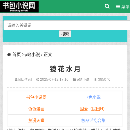
菜单
搜索
首页
>
p站小说
/ 正文
镜 花 水 月
[db:作者]
2025-07-12 17:16
p站小说
3850 ℃
书包小说网
7色小说
色色漫画
囚爱（民国H）
禁漫天堂
极品淫乱合集