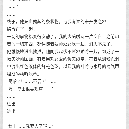
“……”
……
终于，他充血勃起的条状物，与我青涩的未开发之地
结合在了一起。
一切的事物都变得安静了，我的大脑瞬间一片空白，之前想
着的一切东西，都伴随着我的处女膜一起，消失不见了。
他缓慢地进出抽插，随同我起伏不断地娇吟一起，组成了一
幅美妙的图画，有着男欢女爱的优美线条，有着从淡粉孔洞
中流出红色液体的鲜艳色彩，以及我的呻吟与水月的喘气声
组成的动听乐章。
“啊哈♂！……不要♀！……”
“嘿…博士很喜欢嘛……”
……
进出
进出
……
“博士……我要去了哦…”