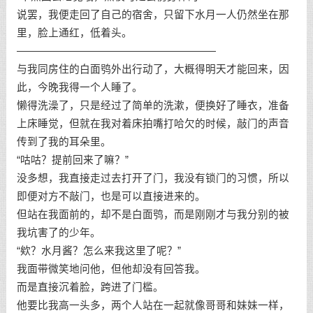
说罢，我便走回了自己的宿舍，只留下水月一人仍然坐在那
里，脸上通红，低着头。
———————————————————
与我同房住的白面鸮外出行动了，大概得明天才能回来，因
此，今晚我得一个人睡了。
懒得洗澡了，只是经过了简单的洗漱，便换好了睡衣，准备
上床睡觉，但就在我对着床拍嘴打哈欠的时候，敲门的声音
传到了我的耳朵里。
“咕咕？提前回来了嘛？”
没多想，我直接走过去打开了门，我没有锁门的习惯，所以
即便对方不敲门，也是可以直接进来的。
但站在我面前的，却不是白面鸮，而是刚刚才与我分别的被
我坑害了的少年。
“欸？水月酱？怎么来我这里了呢？”
我面带微笑地问他，但他却没有回答我。
而是直接沉着脸，跨进了门槛。
他要比我高一头多，两个人站在一起就像哥哥和妹妹一样，