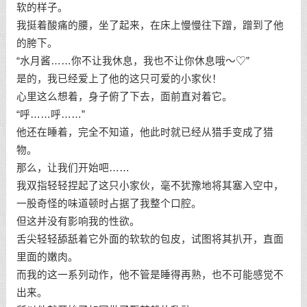
软的样子。
我挺着酸痛的腰，坐了起来，在床上慢慢往下蹭，蹭到了他
的胯下。
“水月酱……你不让我休息，我也不让你休息哦～♡”
是的，我已经爱上了他的这只可爱的小家伙！
心里这么想着，身子俯了下去，面前直对着它。
“呼……呼……”
他还在睡着，完全不知道，他此时就已经从猎手变成了猎
物。
那么，让我们开始吧……
我双指轻轻捏起了这只小家伙，毫不犹豫地将其塞入空中，
一股奇怪的味道顿时占据了我整个口腔。
但这并没有影响我的性欲。
舌尖轻轻舔舐着它外面的软软的包皮，试图将其扒开，直面
里面的嫩肉。
而我的这一系列动作，他不管是睡得再熟，也不可能感觉不
出来。