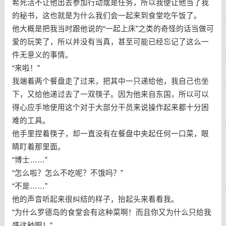
希死活不让他出去参加行动或是任务，所以我便让他当了我
的秘书，这也就是为什么我们会一起来到食堂吃午饭了。
他大概是把我当时跟他说的“一起上床”之类的奇怪的话当做可
爱的玩笑了，所以并没有当真，甚至可能已经忘记了这么一
件无意义的事情。
“来啦！”
我端着两个餐盘走了过来，把其中一只递给他，我自己也坐
下，又给他递过去了一双筷子。因为他来自东国，所以可以
得心应手地使用这个对于大部分干员来说操作起来都十分困
难的工具。
他手里捏着筷子，却一直没有在餐盘中夹起任何一口菜，眼
睛盯着那里面。
“博士……”
“怎么啦？怎么不吃呢？不饿吗？”
“不是……”
他的声音听起来很纠结的样子，抬起头来看看我。
“为什么罗德岛的食堂会有这种菜啊！而且你又为什么只给我
盛这种啊！”