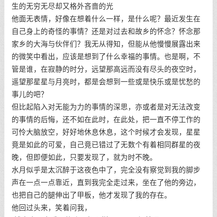
生的无穷无尽却又格外吝啬的光
他面无表情，好像在想着什么一样，是什么呢？最近发生在
自己身上的奇怪的事情？还是对过去和故乡的怀念？怀念那
家乡的大海与伙伴们？我无从得知，但能从他慢慢展露出来
的微笑中看出，应该是想到了什么幸福的事情。也是啊，不
管是谁，在寂静的时分，远望那高远而没有尽头的夜空时，
遥望那星星与月亮时，都是会想到一些或是快乐或是忧愁的
事儿的吧？
但比起陷入对无能为力的事情的深思，亦或者是对无法改变
的事情的后悔，还不如在此时，在此处，把一直不停工作的
可怜大脑放空，好好地休息休息，这个时候才会发现，星星
竟是如此的可爱，自己竟已错过了无数个有着相同群星的夜
晚，但即便如此，只要发现了，就为时不晚。
水月似乎是太沉醉于这夜色中了，完全没有察觉到我的脚步
声在一点一点靠近，直到我完全走过来，坐在了他的旁边，
也把自己的腿伸出了甲板，他才发现了我的存在。
他回过头来，笑着问我，