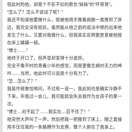
但此时的他，却是个不折不扣的欺负“妹妹”的“坏哥哥”。
“怎么了？怎么不说话了呢？”
我还不知道他要做什么，就被他用手推着肩膀一直推到了床
边，我完全没有抵抗，虽然能从他之前的说法中想的出来他
发生了什么，又要对我做什么，但我其实反倒更愿意被他按
在床上蹂躏一顿。
“博士……”
他终于开口了，但声音却变得十分诡异。
完全不像平时的青春少年的感觉，而是更像生病时无力的呻
吟……当然，他此时可以说是十分有力了。
“怎…怎么了？”
我装作很害怕地问，不过有一说一，我此刻也是确实冷静不
下来，毕竟过一会儿，我可能就会失去我作为女孩子的第一
次。
“博士…对不起了……我实在…忍不住了！”
他突然大声叫了一声，然后把我一把推到了床上，随之直接
用手压住我的一条胳膊作为支撑，整个人俯在了我身上。