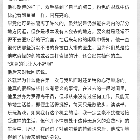
他很期待的样子，双手举到了自己的胸口，粉色的眼珠中仿
佛能看到星星一样，闪亮亮的。
毕竟他可是被隔离了许久的，虽然说是仍然能在岛内的部分
地方闲逛，但多是根本没有人会去的地方，要么就是经常不
得不去医疗部的研究室，在后来与他的闲聊中得知，他一直
很讨厌那些沉默不语的身披白大褂的医生，因为他们总是给
他吃奇怪的药物或者是打奇怪的针，还会经常抽他的血。
“这真的很让人不舒服”
他后来对我回忆说。
这就是为什么他在第一次与我见面时还是稍微心存顾虑的。
他真的很想做些什么有意义的事情，在过去的一段时间里，
他虽然身为罗德岛干员，但却从来没有过任何工作，只能无
聊地生活着，即便生活得挺好，每天只是散散步，读读书，
玩玩游戏，如果我有这个机会的话，我一定会毫不犹豫地接
受这样的生活，但他并不情愿处于这种无意义的浪费时间的
生活中，所以，在经过了对凯尔希的持续请求后，他成功地
得到了机会来到我的身边。