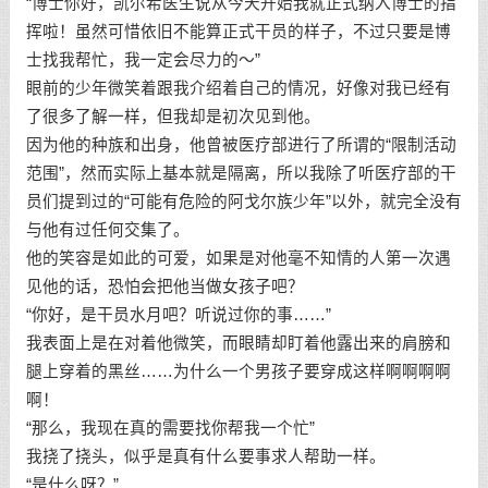
“博士你好，凯尔希医生说从今天开始我就正式纳入博士的指
挥啦！虽然可惜依旧不能算正式干员的样子，不过只要是博
士找我帮忙，我一定会尽力的～”
眼前的少年微笑着跟我介绍着自己的情况，好像对我已经有
了很多了解一样，但我却是初次见到他。
因为他的种族和出身，他曾被医疗部进行了所谓的“限制活动
范围”，然而实际上基本就是隔离，所以我除了听医疗部的干
员们提到过的“可能有危险的阿戈尔族少年”以外，就完全没有
与他有过任何交集了。
他的笑容是如此的可爱，如果是对他毫不知情的人第一次遇
见他的话，恐怕会把他当做女孩子吧？
“你好，是干员水月吧？听说过你的事……”
我表面上是在对着他微笑，而眼睛却盯着他露出来的肩膀和
腿上穿着的黑丝……为什么一个男孩子要穿成这样啊啊啊啊
啊！
“那么，我现在真的需要找你帮我一个忙”
我挠了挠头，似乎是真有什么要事求人帮助一样。
“是什么呀？”