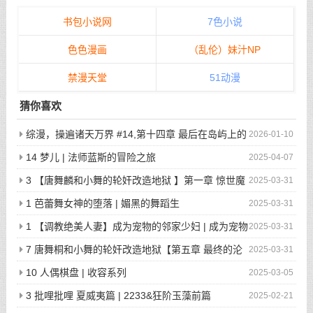
书包小说网
7色小说
色色漫画
（乱伦）妹汁NP
禁漫天堂
51动漫
猜你喜欢
综漫，操遍诸天万界 #14,第十四章 最后在岛屿上的
2026-01-10
狂欢派对
14 梦儿 | 法师蓝斯的冒险之旅
2025-04-07
3 【唐舞麟和小舞的轮奸改造地狱 】第一章 惊世魔
2025-03-31
王现身 | 斗罗大陆同人
1 芭蕾舞女神的堕落 | 媚黑的舞蹈生
2025-03-31
1 【调教绝美人妻】成为宠物的邻家少妇 | 成为宠物
2025-03-31
的邻家少妇
7 唐舞桐和小舞的轮奸改造地狱【第五章 最终的沦
2025-03-31
陷】 | 斗罗大陆同人
10 人偶棋盘 | 收容系列
2025-03-05
3 批哩批哩 夏威夷篇 | 2233&狂阶玉藻前篇
2025-02-21