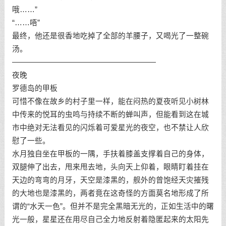
哦……”
“……唔”
最终，他还是很香地吃掉了全部的羊腰子，又喝光了一整碗
汤。
———————————————————
夜晚
罗德岛的甲板
可惜不像在故乡的村子里一样，能在闷热的夏夜听见小树林
中传来的悦耳的虫鸣与持续不断的蝉叫声，但能看到这在城
市中绝对无法看见的闪烁着可爱星光的夜空，也不禁让人欣
慰了一些。
水月独自坐在甲板的一隅，手扶着膝盖支撑着自己的身体，
双腿伸了出去，甩来甩去地，头向天上仰着，眼睛盯着挂在
天边的弯弯的月牙，天空是漆黑的，舰外的曾饱经天灾摧残
的大地也是漆黑的，两者竟在这奇怪的方面莫名地形成了所
谓的“水天一色”。但并不是完全黑暗无光的，正如生活中的曙
光一般，星星还在用尽自己全力地反射着隐匿起来的太阳先