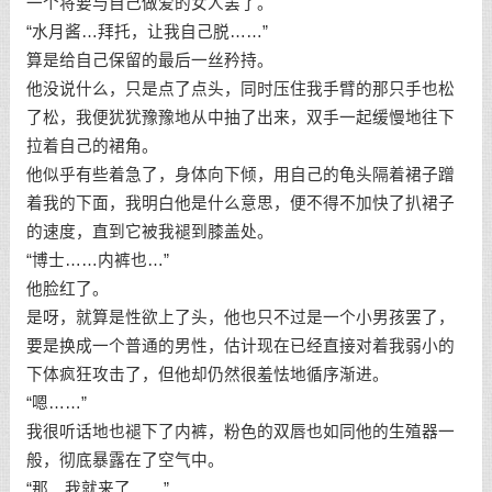
一个将要与自己做爱的女人罢了。
“水月酱…拜托，让我自己脱……”
算是给自己保留的最后一丝矜持。
他没说什么，只是点了点头，同时压住我手臂的那只手也松
了松，我便犹犹豫豫地从中抽了出来，双手一起缓慢地往下
拉着自己的裙角。
他似乎有些着急了，身体向下倾，用自己的龟头隔着裙子蹭
着我的下面，我明白他是什么意思，便不得不加快了扒裙子
的速度，直到它被我褪到膝盖处。
“博士……内裤也…”
他脸红了。
是呀，就算是性欲上了头，他也只不过是一个小男孩罢了，
要是换成一个普通的男性，估计现在已经直接对着我弱小的
下体疯狂攻击了，但他却仍然很羞怯地循序渐进。
“嗯……”
我很听话地也褪下了内裤，粉色的双唇也如同他的生殖器一
般，彻底暴露在了空气中。
“那…我就来了……”