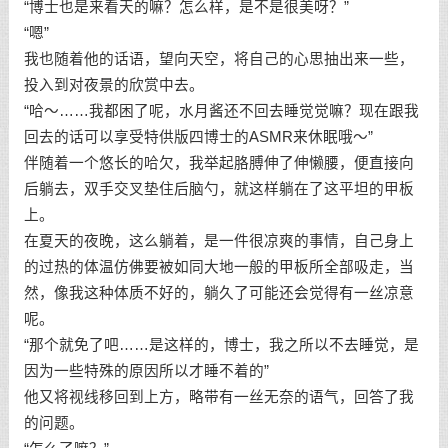
“博士也是来看天的嘛？怎么样，是不是很美呀？”
“嗯”
我也随着他的话语，望向天空，将自己的心思抽出来一些，
投入到对夜景的欣赏中去。
“哈～……我都困了呢，水月酱还不回去睡觉觉嘛？现在跟我
回去的话可以享受特供版四博士的ASMR来休眠哦～”
伴随着一个悠长的哈欠，我举起胳膊伸了伸懒腰，便直接向
后躺去，双手交叉垫住后脑勺，就这样躺在了这平坦的甲板
上。
在夏天的夜晚，这么躺着，是一件很凉爽的事情，自己身上
的过热的体温仿佛要被如同大地一般的甲板所全部吸走，当
然，像我这种体质不好的，躺久了可能还会觉得有一丝凉意
呢。
“那个就免了吧……是这样的，博士，我之所以不去睡觉，是
因为一些特殊的原因所以才睡不着的”
他又将视线移回到上方，略带有一丝无奈的语气，回答了我
的问题。