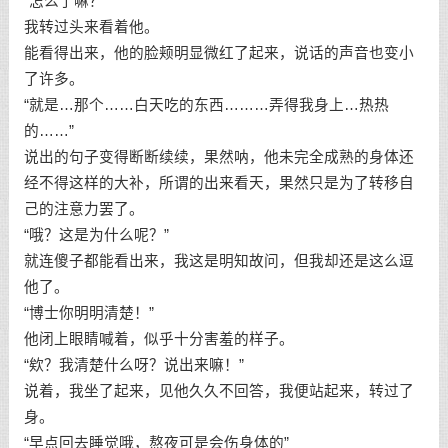
“怎么了嘛？”
我转过头来看着他。
能看得出来，他的脸颊明显微红了起来，说话的声音也变小
了许多。
“就是…那个……白天吃的东西………弄得我身上…热热
的……”
说出的句子变得断断续续，果然呐，他未完全成熟的身体还
经不得这样的大补，所谓的出来看天，果然只是为了转移自
己的注意力罢了。
“哦？这是为什么呢？”
就连傻子都能看出来，我这是明知故问，但我却还是这么逗
他了。
“博士你明明清楚！”
他闭上眼睛喊着，似乎十分害羞的样子。
“欸？我清楚什么呀？说出来嘛！”
说着，我坐了起来，见他久久不回答，我便站起来，转过了
身。
“早点回去睡觉哦，熬夜可是会伤身体的”