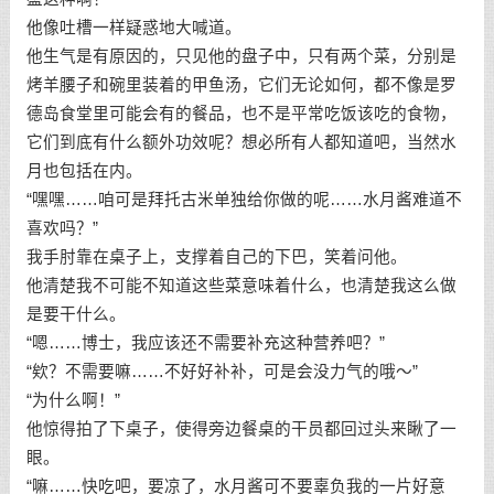
他像吐槽一样疑惑地大喊道。
他生气是有原因的，只见他的盘子中，只有两个菜，分别是
烤羊腰子和碗里装着的甲鱼汤，它们无论如何，都不像是罗
德岛食堂里可能会有的餐品，也不是平常吃饭该吃的食物，
它们到底有什么额外功效呢？想必所有人都知道吧，当然水
月也包括在内。
“嘿嘿……咱可是拜托古米单独给你做的呢……水月酱难道不
喜欢吗？”
我手肘靠在桌子上，支撑着自己的下巴，笑着问他。
他清楚我不可能不知道这些菜意味着什么，也清楚我这么做
是要干什么。
“嗯……博士，我应该还不需要补充这种营养吧？”
“欸？不需要嘛……不好好补补，可是会没力气的哦～”
“为什么啊！”
他惊得拍了下桌子，使得旁边餐桌的干员都回过头来瞅了一
眼。
“嘛……快吃吧，要凉了，水月酱可不要辜负我的一片好意