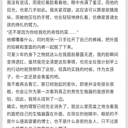
我没有说话，而是红着脸看着他，眼中充满了羞涩，而他的
目光，也是几乎如此。我夹紧双腿，这应该可以算是欲擒故
纵，而被他压住的手臂，也在轻轻地挣扎着，仿佛是普通女
孩的挣扎的臂力。
“还不是因为你给我吃的奇怪的菜……”
他嘟囔着什么，同时用另一只手拉开了自己的裤绳，把外面
的短裤和里面的内裤一起脱了下来。
可爱少年的身下之物就这么在我面前暴露无遗，我的脸瞬间
变得透红，虽然我完全清楚这些事情，也完全在我计划早上
的行动时就预想到了这些，但真的实践的时候，作为女孩
子，也一定还是会害羞的吧。
我不敢再去看它，那已经勃起的家伙，即使并没有很长很
粗，也会让作为第一次看到真正的男性生殖器的我感到害
怕，因此，我将头扭到了一边。
确实，他的理智已经完全消失了，就这么堂而皇之地当着我
的面把自己的生殖器露在外面，在现在的他眼中，眼前的不
是什么德高望重的博士，也不是什么亲密的友人，只不过是